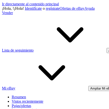
Ir directamente al contenido principal
¡Hola,
!
¡Hola!
Identifícate
o
regístrate
Ofertas de eBay
Ayuda
Vender
Lista de seguimiento
Mi eBay
Ampliar Mi e
Resumen
Vistos recientemente
Pujas/ofertas